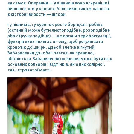
за самок. Оперення — у півників воно яскравіше і
пишніше, ніж у кірочок. У півників також на ногах
є кісткові вирости — шпори.
І у півників, і у курочок росте борідка і гребінь
(останній може бути листоподібне, розоподібне
або стручкоподібне) — це органи терморегуляції,
функція яких полягає в тому, щоб регулювати
кровотік до шкіри. Дзьоб злегка зігнутий.
Забарвлення дзьоба і плесна, як правило,
збігаються. Забарвлення оперення може бути всіх
основних кольорів і відтінків, як одноколірної,
так і строкатої масті.