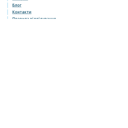
Блог
Контакти
Правила відвідування
Умови придбання та повернення квитків
Публічний договір
Політика конфіденційності