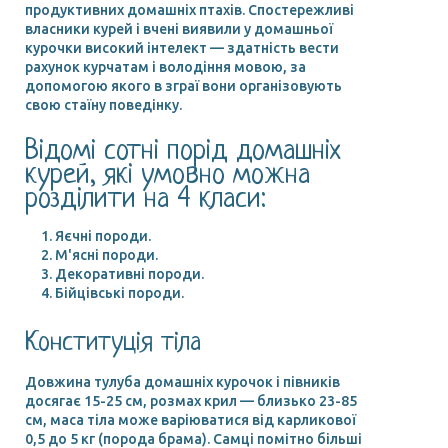
продуктивних домашніх птахів. Спостережливі
власники курей і вчені виявили у домашньої
курочки високий інтелект — здатність вести
рахунок курчатам і володіння мовою, за
допомогою якого в зграї вони організовують
свою стаїну поведінку.
Відомі сотні порід домашніх
курей, які умовно можна
розділити на 4 класи:
Яєчні породи.
М'ясні породи.
Декоративні породи.
Бійцівські породи.
Конституція тіла
Довжина тулуба домашніх курочок і півників
досягає 15-25 см, розмах крил — близько 23-85
см, маса тіла може варіюватися від карликової
0,5 до 5 кг (порода брама). Самці помітно більші