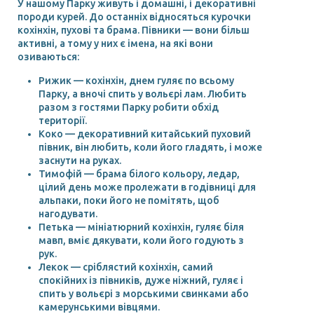
У нашому Парку живуть і домашні, і декоративні
породи курей. До останніх відносяться курочки
кохінхін, пухові та брама. Півники — вони більш
активні, а тому у них є імена, на які вони
озиваються:
Рижик — кохінхін, днем гуляє по всьому
Парку, а вночі спить у вольєрі лам. Любить
разом з гостями Парку робити обхід
території.
Коко — декоративний китайський пуховий
півник, він любить, коли його гладять, і може
заснути на руках.
Тимофій — брама білого кольору, ледар,
цілий день може пролежати в годівниці для
альпаки, поки його не помітять, щоб
нагодувати.
Петька — мініатюрний кохінхін, гуляє біля
мавп, вміє дякувати, коли його годують з
рук.
Лекок — сріблястий кохінхін, самий
спокійних із півників, дуже ніжний, гуляє і
спить у вольєрі з морськими свинками або
камерунськими вівцями.