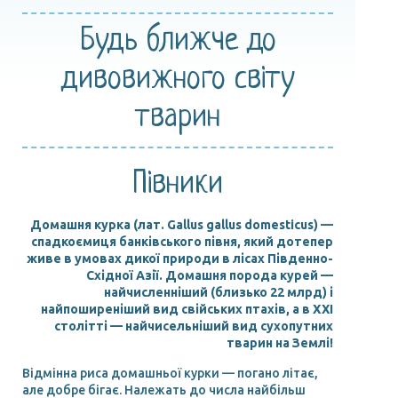
Будь ближче
до
дивовижного
світу
тварин
Півники
Домашня курка (лат. Gallus gallus domesticus) —
спадкоємиця банківського півня, який дотепер
живе в умовах дикої природи в лісах Південно-
Східної Азії. Домашня порода курей —
найчисленніший (близько 22 млрд) і
найпоширеніший вид свійських птахів, а в XXI
столітті — найчисельніший вид сухопутних
тварин на Землі!
Відмінна риса домашньої курки — погано літає,
але добре бігає. Належать до числа найбільш