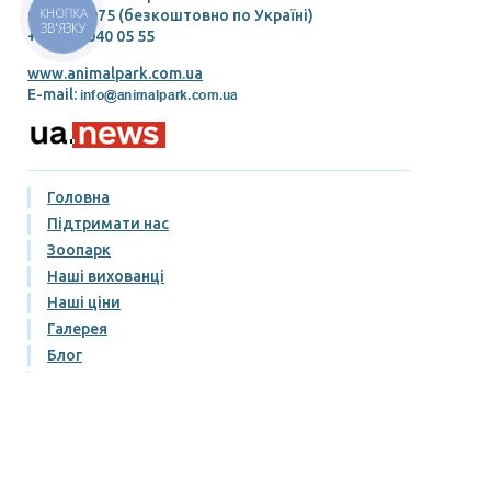
КНОПКА
0800336975 (безкоштовно по Україні)
ЗВ'ЯЗКУ
+38 098 040 05 55
www.animalpark.com.ua
E-mail:
Головна
Підтримати нас
Зоопарк
Наші вихованці
Наші ціни
Галерея
Блог
Контакти
Правила відвідування
Умови придбання та повернення квитків
Публічний договір
Політика конфіденційності