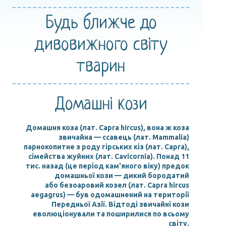
Будь ближче
до
дивовижного
світу
тварин
Домашні кози
Домашня коза (лат. Capra hircus), вона ж коза
звичайна — ссавець (лат. Mammalia)
парнокопитне з роду гірських кіз (лат. Capra),
сімейства жуйних (лат. Cavicornia). Понад 11
тис. назад (це період кам'яного віку) предок
домашньої кози — дикий бородатий
або безоаровий козел (лат. Capra hircus
aegagrus) — був одомашнений на території
Передньої Азії. Відтоді звичайні кози
еволюціонували та поширилися по всьому
світу.