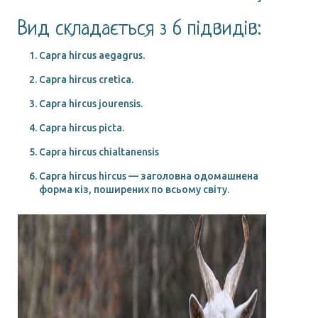
Вид складається з 6 підвидів:
Capra hircus aegagrus.
Capra hircus cretica.
Capra hircus jourensis.
Capra hircus picta.
Capra hircus chialtanensis
Capra hircus hircus — заголовна одомашнена
форма кіз, поширених по всьому світу.