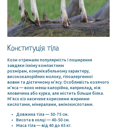
Конституція тіла
Кози отримали популярність і поширення
завдяки їхніму компактним
розмірам, комунікабельному характеру,
висококалорійних молоку, гіпоалергенної
вовни та дієтичному м'ясу. Особливість козячого
м'яса — воно менш калорійна, наприклад, ніж
яловичина або курка, але містить більше білка.
М'ясо кіз насичене корисними жирними
кислотами, мінералами, амінокислотами.
Довжина тіла — 50-75 см.
Висота в холці — 40-50 см.
Маса тіла — від 40 до 65 кг.