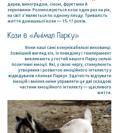
дерев, виноградом, сіном, фруктами й
зерновими. Розмножуються кози один раз на рік,
на світ з'являється по одному плоду. Тривалість
життя домашньої кози — 15-17 років.
Кози в «Анімал Парку»
Вони наші самі комунікабельні вихованці.
Зовнішній вигляд кіз, їх поведінку і темперамент
викликають у гостей нашого Парку сильні
позитивні емоції. Які, у свою чергу, стимулюють
утворення і розвиток емоційного інтелекту у
відвідувачів «Анімал Парку». Здатність відчувати
емоцій і вміння ними управляти це дві складові
частини емоційного інтелекту — щасливого
життя.