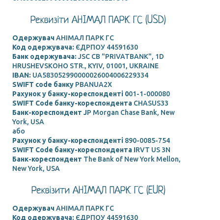
Реквизіти АНIМАЛ ПАРК ГС (USD)
Одержувач
АНIМАЛ ПАРК ГС
Код одержувача:
ЄДРПОУ 44591630
Банк одержувача:
JSC CB "PRIVATBANK", 1D
HRUSHEVSKOHO STR., KYIV, 01001, UKRAINE
IBAN:
UA583052990000026004006229334
SWIFT code банку
PBANUA2X
Рахунок у банку-кореспонденті 0
01-1-000080
SWIFT Code банку-кореспондента
CHASUS33
Банк-кореспондент J
P Morgan Chase Bank, New
York, USA
або
Рахунок у банку-кореспонденті
890-0085-754
SWIFT Code банку-кореспондента I
RVT US 3N
Банк-кореспондент
The Bank of New York Mellon,
New York, USA
Реквізити АНIМАЛ ПАРК ГС (EUR)
Одержувач
АНIМАЛ ПАРК ГС
Код одержувача:
ЄДРПОУ 44591630