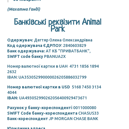
(Махатма Ганді)
Банківські реквізити Animal
Park
Одержувач:
Дегтяр Олена Олександрівна
Код одержувача ЄДРПОУ
: 2840603829
Банк одержувача:
АТ КБ "ПРИВАТБАНК",
SWIFT code банку
PBANUA2X
Номер валютної картки в UAH 4731 1856 1894
2632
IBAN: UA353052990000026205886032799
Номер валютної картки в USD
5168 7450 3134
4044
IBAN:
UA493052990262056400929473671
Рахунок у банку-кореспонденті
0011000080
SWIFT Code банку-кореспондента
CHASUS33
Банк-кореспондент
JP MORGAN CHASE BANK
Юридична адреса