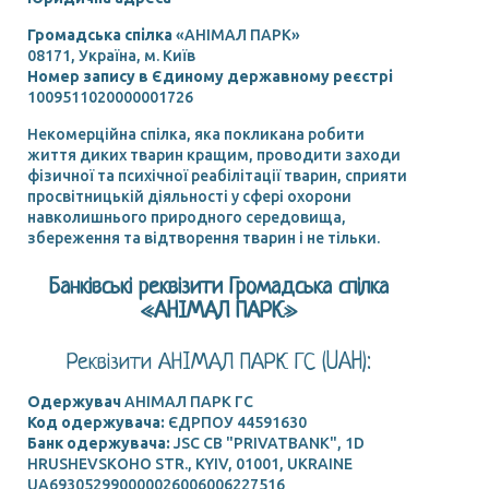
Громадська спілка
«АНІМАЛ ПАРК»
08171, Україна, м. Київ
Номер запису в Єдиному державному реєстрі
1009511020000001726
Некомерційна спілка, яка покликана робити
життя диких тварин кращим, проводити заходи
фізичної та психічної реабілітації тварин, сприяти
просвітницькій діяльності у сфері охорони
навколишнього природного середовища,
збереження та відтворення тварин і не тільки.
Банківські реквізити Громадська спілка
«АНІМАЛ ПАРК»
Реквізити АНIМАЛ ПАРК ГС (UAH):
Одержувач
АНIМАЛ ПАРК ГС
Код одержувача:
ЄДРПОУ 44591630
Банк одержувача:
JSC CB "PRIVATBANK", 1D
HRUSHEVSKOHO STR., KYIV, 01001, UKRAINE
UA693052990000026006006227516