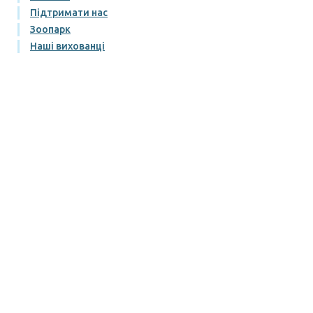
Підтримати нас
Зоопарк
Наші вихованці
Наші ціни
Галерея
Блог
Контакти
Правила відвідування
Умови придбання та повернення квитків
Публічний договір
Політика конфіденційності