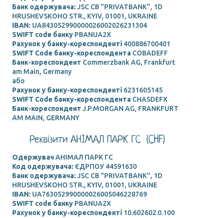
Банк одержувача:
JSC CB "PRIVATBANK", 1D
HRUSHEVSKOHO STR., KYIV, 01001, UKRAINE
IBAN:
UA843052990000026002026231304
SWIFT code банку
PBANUA2X
Рахунок у банку-кореспонденті
400886700401
SWIFT Code банку-кореспондента
COBADEFF
Банк-кореспондент
Commerzbank AG, Frankfurt
am Main, Germany
або
Рахунок у банку-кореспонденті
6231605145
SWIFT Code банку-кореспондента
CHASDEFX
Банк-кореспондент
J.P.MORGAN AG, FRANKFURT
AM MAIN, GERMANY
Реквізити АНIМАЛ ПАРК ГС (CHF)
Одержувач
АНIМАЛ ПАРК ГС
Код одержувача:
ЄДРПОУ 44591630
Банк одержувача:
JSC CB "PRIVATBANK", 1D
HRUSHEVSKOHO STR., KYIV, 01001, UKRAINE
IBAN:
UA763052990000026005046228769
SWIFT code банку
PBANUA2X
Рахунок у банку-кореспонденті
10.602602.0.100