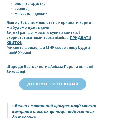
овочі та фрукти,
зернові,
м'ясо, для деяких
Якщо у Вас є можливість нам привезти корми -
ми будемо дуже вдячні!
Ви, як і раніше, можете купити квитки, і
скористатися ними трохи пізніше.
ПРИДБАТИ
КВИТОК
Ми свято віримо, що МИР скоро знову буде в
нашій Україні
Щиро до Вас, колектив Анімал Парк та всі наші
Вихованці!
ДОПОМОГТИ КОШТАМИ
«Велич і моральний прогрес нації можна
виміряти тим, як ця нація відноситься
до тварин».