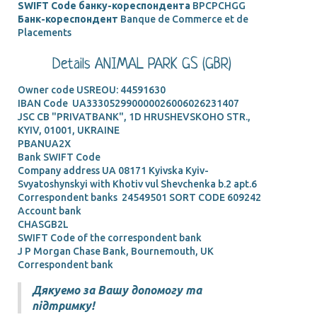
SWIFT Code банку-кореспондента
BPCPCHGG
Банк-кореспондент
Banque de Commerce et de
Placements
Details ANIMAL PARK GS (GBR)
Owner code USREOU: 44591630
IBAN Code UA333052990000026006026231407
JSC CB "PRIVATBANK", 1D HRUSHEVSKOHO STR.,
KYIV, 01001, UKRAINE
PBANUA2X
Bank SWIFT Code
Company address UA 08171 Kyivska Kyiv-
Svyatoshynskyi with Khotiv vul Shevchenka b.2 apt.6
Correspondent banks 24549501 SORT CODE 609242
Account bank
CHASGB2L
SWIFT Code of the correspondent bank
J P Morgan Chase Bank, Bournemouth, UK
Correspondent bank
Дякуемо за Вашу допомогу та
підтримку!