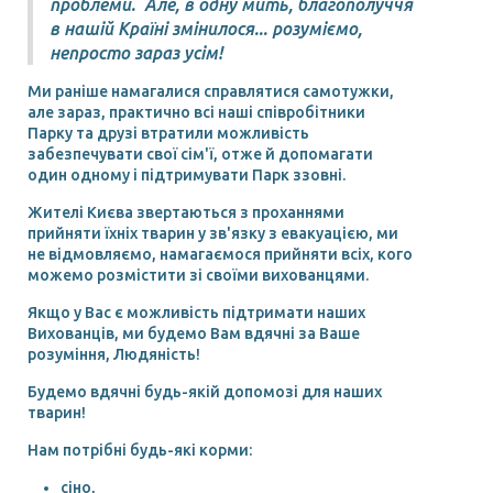
проблеми. Але, в одну мить, благополуччя
в нашій Країні змінилося... розуміємо,
непросто зараз усім!
Ми раніше намагалися справлятися самотужки,
але зараз, практично всі наші співробітники
Парку та друзі втратили можливість
забезпечувати свої сім'ї, отже й допомагати
один одному і підтримувати Парк ззовні.
Жителі Києва звертаються з проханнями
прийняти їхніх тварин у зв'язку з евакуацією, ми
не відмовляємо, намагаємося прийняти всіх, кого
можемо розмістити зі своїми вихованцями.
Якщо у Вас є можливість підтримати наших
Вихованців, ми будемо Вам вдячні за Ваше
розуміння, Людяність!
Будемо вдячні будь-якій допомозі для наших
тварин!
Нам потрібні будь-які корми:
сіно,