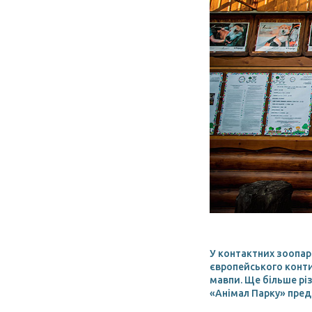
У контактних зоопарк
європейського конти
мавпи. Ще більше різ
«Анімал Парку» пред