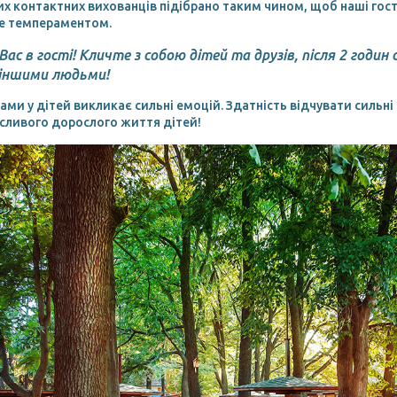
их контактних вихованців підібрано таким чином, щоб наші гост
бе темпераментом.
ас в гості! Кличте з собою дітей та друзів, після 2 годи
 іншими людьми!
ами у дітей викликає сильні емоцій. Здатність відчувати сильні
сливого дорослого життя дітей!