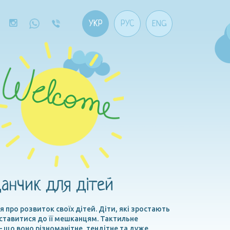
УКР
РУС
ENG
данчик для дітей
я про розвиток своїх дітей. Діти, які зростають
 ставитися до її мешканцям. Тактильне
 що воно різноманітне, тендітне та дуже