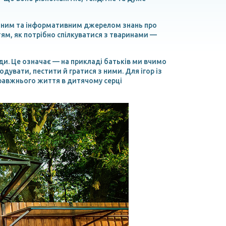
печним та інформативним джерелом знань про
тям, як потрібно спілкуватися з тваринами —
ди. Це означає — на прикладі батьків ми вчимо
дувати, пестити й гратися з ними. Для ігор із
правжнього життя в дитячому серці