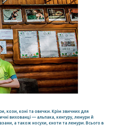
, кози, коні та овечки. Крім звичних для
ні вихованці — альпака, кенгуру, лемури й
азани, а також носухи, єноти та лемури. Всього в