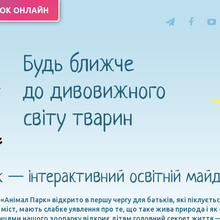
ТОК ОНЛАЙН
Будь ближче
до дивовижного
світу тварин
k — інтерактивний освітній май
Анімал Парк» відкрито в першу чергу для батьків, які піклуєтьс
міст, мають слабке уявлення про те, що таке жива природа і як
анцями нашого зоопарку відкриє дітям головний секрет життя —