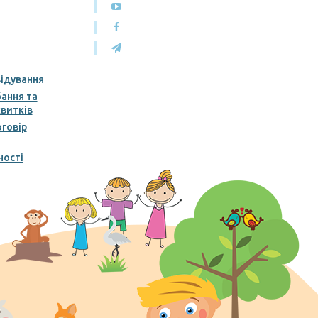
відування
ання та
витків
говір
ності