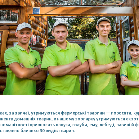
ах, за звичаї, утримуються фермерські тварини — поросята, кури
ненту домашніх тварин, в нашому зоопарку утримуються екзотич
номанітності привносять папуги, голуби, ему, лебеді, павичі й ф
ставлено близько 30 видів тварин.