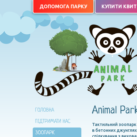
ДОПОМОГА ПАРКУ
КУПИТИ КВИ
Animal Par
ГОЛОВНА
ПІДТРИМАТИ НАС
Тактильний зоопарк «
в бетонних джунглях 
ЗООПАРК
спілкування з вихов