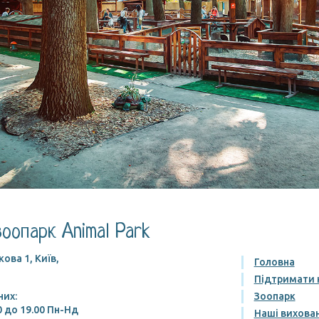
оопарк Animal Park
ова 1, Київ,
Головна
Підтримати 
них:
Зоопарк
00 до 19.00 Пн-Нд
Наші вихова