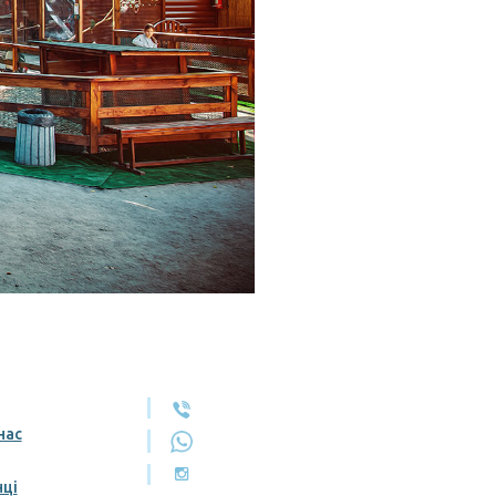
нас
нці