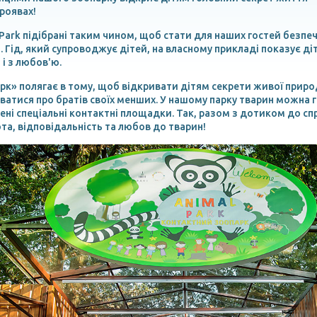
проявах!
 Park підібрані таким чином, щоб стати для наших гостей без
 Гід, який супроводжує дітей, на власному прикладі показує ді
і з любов'ю.
рк» полягає в тому, щоб відкривати дітям секрети живої приро
ватися про братів своїх менших. У нашому парку тварин можна го
ні спеціальні контактні площадки. Так, разом з дотиком до с
а, відповідальність та любов до тварин!