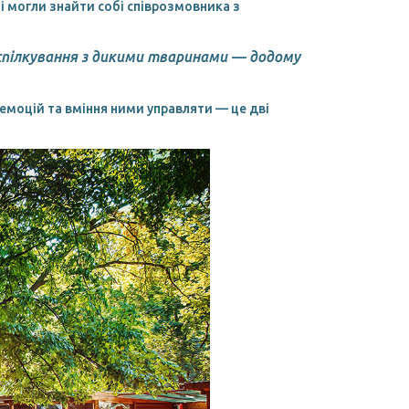
і могли знайти собі співрозмовника з
н спілкування з дикими тваринами — додому
 емоцій та вміння ними управляти — це дві