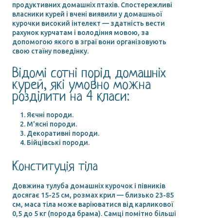
продуктивних домашніх птахів. Спостережливі
власники курей і вчені виявили у домашньої
курочки високий інтелект — здатність вести
рахунок курчатам і володіння мовою, за
допомогою якого в зграї вони організовують
свою стаїну поведінку.
Відомі сотні порід домашніх
курей, які умовно можна
розділити на 4 класи:
Яєчні породи.
М'ясні породи.
Декоративні породи.
Бійцівські породи.
Конституція тіла
Довжина тулуба домашніх курочок і півників
досягає 15-25 см, розмах крил — близько 23-85
см, маса тіла може варіюватися від карликової
0,5 до 5 кг (порода брама). Самці помітно більші