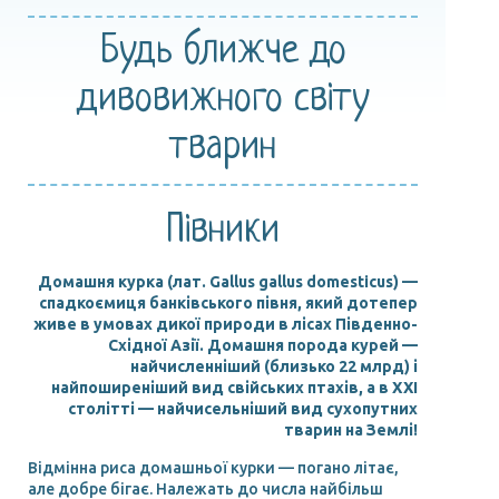
Будь ближче
до
дивовижного
світу
тварин
Півники
Домашня курка (лат. Gallus gallus domesticus) —
спадкоємиця банківського півня, який дотепер
живе в умовах дикої природи в лісах Південно-
Східної Азії. Домашня порода курей —
найчисленніший (близько 22 млрд) і
найпоширеніший вид свійських птахів, а в XXI
столітті — найчисельніший вид сухопутних
тварин на Землі!
Відмінна риса домашньої курки — погано літає,
але добре бігає. Належать до числа найбільш