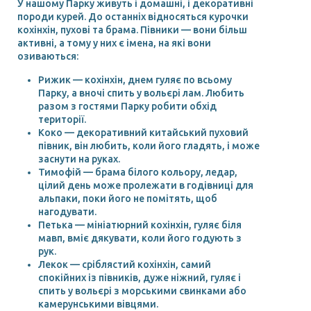
У нашому Парку живуть і домашні, і декоративні
породи курей. До останніх відносяться курочки
кохінхін, пухові та брама. Півники — вони більш
активні, а тому у них є імена, на які вони
озиваються:
Рижик — кохінхін, днем гуляє по всьому
Парку, а вночі спить у вольєрі лам. Любить
разом з гостями Парку робити обхід
території.
Коко — декоративний китайський пуховий
півник, він любить, коли його гладять, і може
заснути на руках.
Тимофій — брама білого кольору, ледар,
цілий день може пролежати в годівниці для
альпаки, поки його не помітять, щоб
нагодувати.
Петька — мініатюрний кохінхін, гуляє біля
мавп, вміє дякувати, коли його годують з
рук.
Лекок — сріблястий кохінхін, самий
спокійних із півників, дуже ніжний, гуляє і
спить у вольєрі з морськими свинками або
камерунськими вівцями.