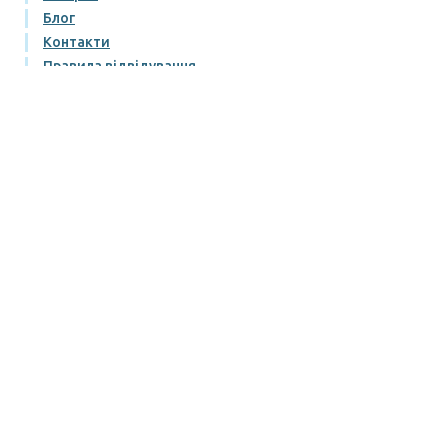
Блог
Контакти
Правила відвідування
Умови придбання та повернення квитків
Публічний договір
Політика конфіденційності