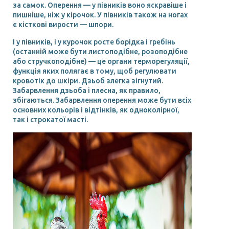
за самок. Оперення — у півників воно яскравіше і
пишніше, ніж у кірочок. У півників також на ногах
є кісткові вирости — шпори.
І у півників, і у курочок росте борідка і гребінь
(останній може бути листоподібне, розоподібне
або стручкоподібне) — це органи терморегуляції,
функція яких полягає в тому, щоб регулювати
кровотік до шкіри. Дзьоб злегка зігнутий.
Забарвлення дзьоба і плесна, як правило,
збігаються. Забарвлення оперення може бути всіх
основних кольорів і відтінків, як одноколірної,
так і строкатої масті.