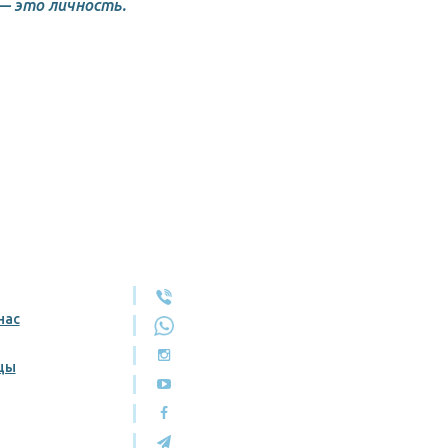
— это личность.
нас
цы