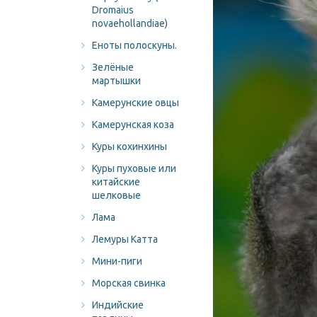
Dromaius
novaehollandiae)
Еноты полоскуны.
Зелёные
мартышки
Камерунские овцы
Камерунская коза
Куры кохинхины
Куры пуховые или
китайские
шелковые
Лама
Лемуры Катта
Мини-пиги
Морская свинка
Индийские