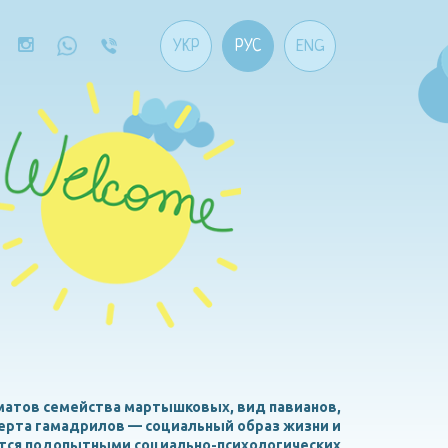
УКР
РУС
ENG
риматов семейства мартышковых, вид павианов,
черта гамадрилов — социальный образ жизни и
ятся подопытными социально-психологических