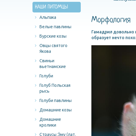
НАШИ ПИТОМЦЫ
Альпака
Морфология
Белые павлины
Гамадрил довольно к
Бурские козы
образует нечто похо
Овцы святого
Якова
Свиньи
вьетнамские
Голуби
Голуб Польская
рысь
Голуби павлины
Домашние козы
Домашние
кролики
Страусы Э́му (лат.