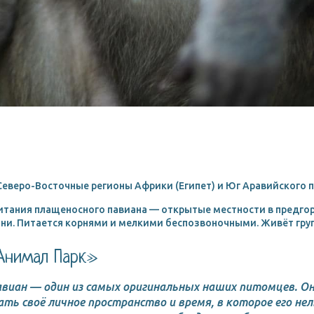
еверо-Восточные регионы Африки (Египет) и Юг Аравийского п
итания плащеносного павиана — открытые местности в предгор
ни. Питается корнями и мелкими беспозвоночными. Живёт гру
Анимал Парк»
виан — один из самых оригинальных наших питомцев. Он
ь своё личное пространство и время, в которое его нел