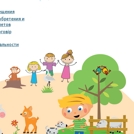
ещения
обретения и
летов
говір
альности