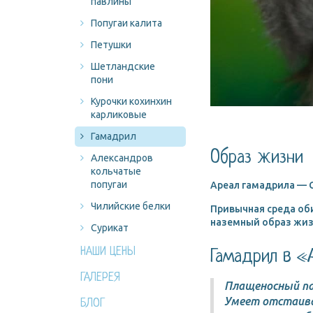
павлины
Попугаи калита
Петушки
Шетландские
пони
Курочки кохинхин
карликовые
Гамадрил
Образ жизни
Александров
кольчатые
попугаи
Ареал гамадрила — С
Чилийские белки
Привычная среда об
наземный образ жиз
Сурикат
НАШИ ЦЕНЫ
Гамадрил в «
ГАЛЕРЕЯ
Плащеносный па
Умеет отстаиват
БЛОГ