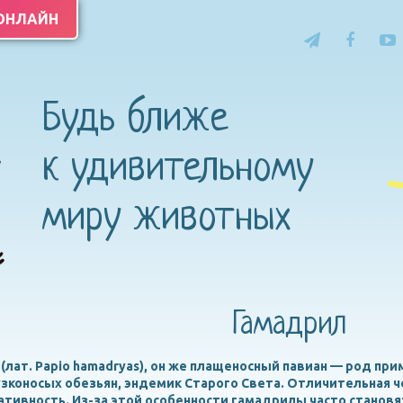
 ОНЛАЙН
Будь ближе
к удивительному
миру животных
Гамадрил
(лат. Papio hamadryas), он же плащеносный павиан — род п
зконосых обезьян, эндемик Старого Света. Отличительная 
тивность. Из-за этой особенности гамадрилы часто станов