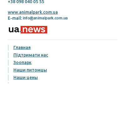
+38 098 040 05 55
www.animalpark.com.ua
E-mail:
Главная
Підтримати нас
Зоопарк
Наши питомцы
Наши цены
Галерея
Блог
Контакты
Правила посещения
Условия приобретения и возврата билетов
Публічний договір
Политика конфиденциальности