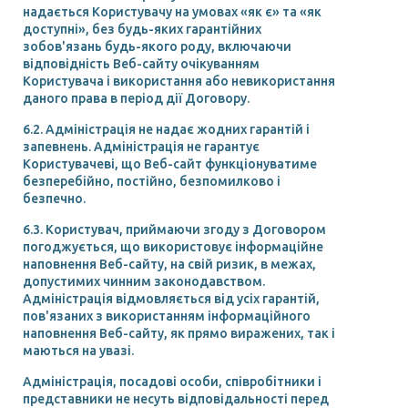
надається Користувачу на умовах «як є» та «як
доступні», без будь-яких гарантійних
зобов'язань будь-якого роду, включаючи
відповідність Веб-сайту очікуванням
Користувача і використання або невикористання
даного права в період дії Договору.
6.2. Адміністрація не надає жодних гарантій і
запевнень. Адміністрація не гарантує
Користувачеві, що Веб-сайт функціонуватиме
безперебійно, постійно, безпомилково і
безпечно.
6.3. Користувач, приймаючи згоду з Договором
погоджується, що використовує інформаційне
наповнення Веб-сайту, на свій ризик, в межах,
допустимих чинним законодавством.
Адміністрація відмовляється від усіх гарантій,
пов'язаних з використанням інформаційного
наповнення Веб-сайту, як прямо виражених, так і
маються на увазі.
Адміністрація, посадові особи, співробітники і
представники не несуть відповідальності перед