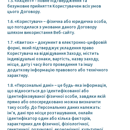
1.5. «Акцепт» - повне підтвердження та
безумовне прийняття Користувачем всіх умов
цього Договору.
1.6. «Користувач» – фізична або юридична особа,
що погодилася з умовами даного Договору
шляхом використання Веб-сайту.
1.7. «Квиток» – документ в електронно-цифровій
формі, який підтверджує укладення право
Користувача на відвідування Заходу, містить
індивідуальні ознаки, вартість, назву заходу,
місце, дату і часу його проведення та іншу
додаткову інформацію правового або технічного
характеру.
1.8. «Персональні дані» – це будь-яка інформація,
що відноситься до ідентифікованої або
ідентифіковуваної фізичної особи, завдяки якій
прямо або опосередковано можна визначити
таку особу. До Персональних даних належать:
ім'я, дані про місце розташування, онлайн
ідентифікатор один або кілька факторів,
характерних для фізичної, фізіологічної,
генетичної, розумової, економічної, культурної