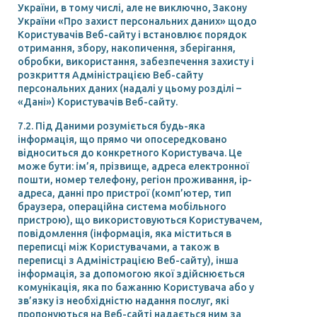
України, в тому числі, але не виключно, Закону
України «Про захист персональних даних» щодо
Користувачів Веб-сайту і встановлює порядок
отримання, збору, накопичення, зберігання,
обробки, використання, забезпечення захисту і
розкриття Адміністрацією Веб-сайту
персональних даних (надалі у цьому розділі –
«Дані») Користувачів Веб-сайту.
7.2. Під Даними розуміється будь-яка
інформація, що прямо чи опосередковано
відноситься до конкретного Користувача. Це
може бути: ім’я, прізвище, адреса електронної
пошти, номер телефону, регіон проживання, ір-
адреса, данні про пристрої (комп’ютер, тип
браузера, операційна система мобільного
пристрою), що використовуються Користувачем,
повідомлення (інформація, яка міститься в
переписці між Користувачами, а також в
переписці з Адміністрацією Веб-сайту), інша
інформація, за допомогою якої здійснюється
комунікація, яка по бажанню Користувача або у
зв’язку із необхідністю надання послуг, які
пропонуються на Веб-сайті надається ним за