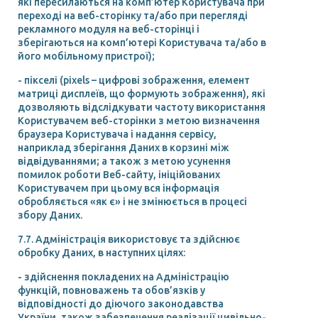
які пересилаються на комп’ютер Користувача при
переході на веб-сторінку та/або при перегляді
рекламного модуля на веб-сторінці і
зберігаються на комп’ютері Користувача та/або в
його мобільному пристрої);
- пікселі (pixels – цифрові зображення, елемент
матриці дисплеїв, що формують зображення), які
дозволяють відслідкувати частоту використання
Користувачем веб-сторінки з метою визначення
браузера Користувача і надання сервісу,
наприклад зберігання Даних в корзині між
відвідуваннями; а також з метою усунення
помилок роботи Веб-сайту, ініційованих
Користувачем при цьому вся інформація
обробляється «як є» і не змінюється в процесі
збору Даних.
7.7. Адміністрація використовує та здійснює
обробку Даних, в наступних цілях:
- здійснення покладених на Адміністрацію
функцій, повноважень та обов’язків у
відповідності до діючого законодавства
України, також забезпечення реалізації цивільно-