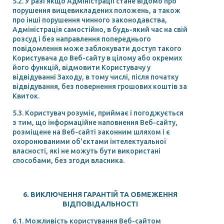
5.2. У разі якщо Адміністрації стане відомо про
порушення вищевикладених положень, а також
про інші порушення чинного законодавства,
Адміністрація самостійно, в будь-який час на свій
розсуд і без направлення попереднього
повідомлення може заблокувати доступ такого
Користувача до Веб-сайту в цілому або окремих
його функцій, відмовити Користувачу у
відвідуванні Заходу, в тому числі, після початку
відвідування, без повернення грошових коштів за
Квиток.
5.3. Користувач розуміє, приймає і погоджується
з тим, що інформаційне наповнення Веб-сайту,
розміщене на Веб-сайті законним шляхом і є
охоронюваними об'єктами інтелектуальної
власності, які не можуть бути використані
способами, без згоди власника.
6. ВИКЛЮЧЕННЯ ГАРАНТІЙ ТА ОБМЕЖЕННЯ
ВІДПОВІДАЛЬНОСТІ
6.1. Можливість користування Веб-сайтом