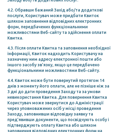
4.2. Обравши бажаний Захід або/та додаткові
послуги, Користувач може придбати Квиток
шляхом заповнення відповідних електронних
форм, передбачених функціональними
можливостями Веб-сайту та здійснення оплати
Квитка.
4.3. Після оплати Квитка та заповнення необхідної
інформації, Квиток надходить Користувачу на
зазначену ним адресу електронної пошти або
іншого засобу зв’язку, якщо це передбачено
функціональними можливостями Веб-сайту.
4.4. Квиток може бути повернутий протягом 14
днів з моменту його оплати, але не пізніше ніж за
3 дні до дати проведення Заходу та за умови
невикористання Квитка. Для повернення Квитка
Користувач може звернутися до Адміністрації
через уповноважених осіб у місці проведення
Заходу, заповнивши відповідну заявку та
пред’явивши документи, що посвідчують особу і
підтверджують оплату Квитка або шляхом
заповнення відповідних електронних форм на