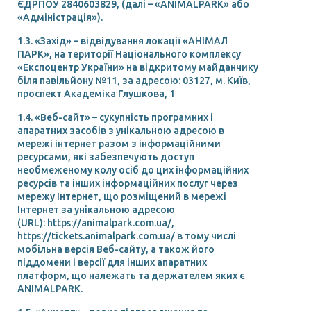
ЄДРПОУ 2840603829, (далі – «ANIMALPARK» або
«Адміністрація»).
1.3. «Захід» – відвідування локації «АНІМАЛ
ПАРК», на території Національного комплексу
«Експоцентр України» на відкритому майданчику
біля павільйону №11, за адресою: 03127, м. Київ,
проспект Академіка Глушкова, 1
1.4. «Веб-сайт» – сукупність програмних і
апаратних засобів з унікальною адресою в
мережі інтернет разом з інформаційними
ресурсами, які забезпечують доступ
необмеженому колу осіб до цих інформаційних
ресурсів та інших інформаційних послуг через
мережу Інтернет, що розміщений в мережі
Інтернет за унікальною адресою
(URL): https://animalpark.com.ua/,
https://tickets.animalpark.com.ua/ в тому числі
мобільна версія Веб-сайту, а також його
піддомени і версії для інших апаратних
платформ, що належать та держателем яких є
ANIMALPARK.