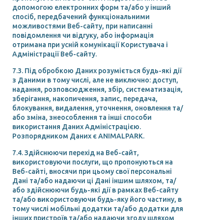
допомогою електронних форм та/або у інший
спосіб, передбачений функціональними
можливостями Веб-сайту, при написанні
повідомлення чи відгуку, або інформація
отримана при усній комунікації Користувача і
Адміністрації Веб-сайту.
7.3. Під обробкою Даних розуміється будь-які дії
з Даними в тому числі, але не виключно: доступ,
надання, розповсюдження, збір, систематизація,
зберігання, накопичення, запис, передача,
блокування, видалення, уточнення, оновлення та/
або зміна, знеособлення та інші способи
використання Даних Адміністрацією.
Розпорядником Даних є ANIMALPARK.
7.4. Здійснюючи перехід на Веб-сайт,
використовуючи послуги, що пропонуються на
Веб-сайті, вносячи при цьому свої персональні
Дані та/або надаючи ці Дані іншим шляхом, та/
або здійснюючи будь-які дії в рамках Веб-сайту
та/або використовуючи будь-яку його частину, в
тому числі мобільні додатки та/або додатки для
інших пристроїв та/або надаючи згоду шляхом