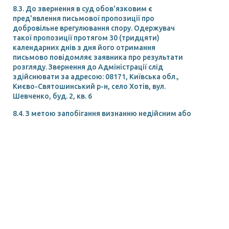
8.3. До звернення в суд обов'язковим є
пред'явлення письмової пропозиції про
добровільне врегулювання спору. Одержувач
такої пропозиції протягом 30 (тридцяти)
календарних днів з дня його отримання
письмово повідомляє заявника про результати
розгляду. Звернення до Адміністрації слід
здійснювати за адресою: 08171, Київська обл.,
Києво-Святошинський р-н, село Хотів, вул.
Шевченко, буд. 2, кв. 6
8.4. З метою запобігання визнанню недійсним або
такими, що суперечать законодавству України
окремих положень цього Договору, такі
положення втрачають чинність (вважаються
недійсними) з моменту виникнення такого
протиріччя з законодавством.
Якщо таке протиріччя існувало на момент
опублікування цього Договору, такі положень не
вступають в дію.
Якщо якесь правове положення цього Договору
буде в подальшому визнано недійсним судом,