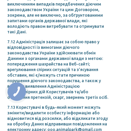
виключенням випадків передбачених діючим
законодавством України та цим Договором,
зокрема, але не виключно, за обґрунтованими
запитами органів державної влади, які
володіють правом витребувати та отримувати
такі Дані.
7.12 Адміністрація залишає за собою право у
відповідності із вимогами діючого
законодавства України здійснювати обмін
Даними з органами державної влади з метою:
попередження шахрайства на Веб-сайті;
врегулювання спірних ситуацій та з’ясування
обставин, які є/можуть стати причиною
порушення діючого законодавства, а також у
випадку виявлення Адміністрацією
неправомірних дій Користувачів та/або
отримання претензій, скарг, звернень третіх осіб.
7.13 Користувачі в будь-який момент можуть
змінити/видалити особисту інформацію або
відмовитися від розсилки, або відкликати згоду
на обробку Даних відправивши повідомлення на
електронну адресу: ooo.animalpark@gmail.com