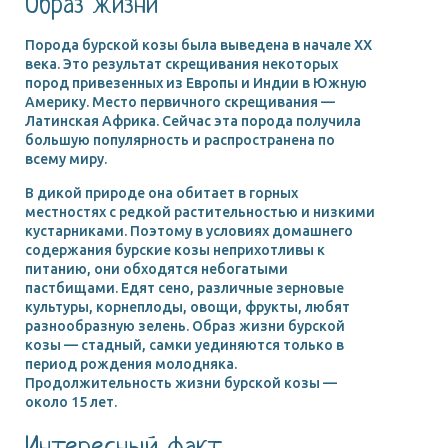
Образ жизни
Порода бурской козы была выведена в начале XX
века. Это результат скрещивания некоторых
пород привезенных из Европы и Индии в Южную
Америку. Место первичного скрещивания —
Латинская Африка. Сейчас эта порода получила
большую популярность и распространена по
всему миру.
В дикой природе она обитает в горных
местностях с редкой растительностью и низкими
кустарниками. Поэтому в условиях домашнего
содержания бурские козы неприхотливы к
питанию, они обходятся небогатыми
пастбищами. Едят сено, различные зерновые
культуры, корнеплоды, овощи, фрукты, любят
разнообразную зелень. Образ жизни бурской
козы — стадный, самки уединяются только в
период рождения молодняка.
Продолжительность жизни бурской козы —
около 15 лет.