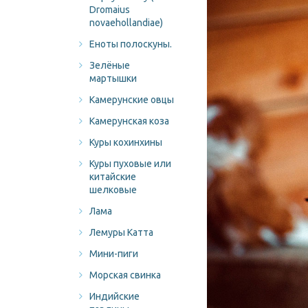
Dromaius
novaehollandiae)
Еноты полоскуны.
Зелёные
мартышки
Камерунские овцы
Камерунская коза
Куры кохинхины
Куры пуховые или
китайские
шелковые
Лама
Лемуры Катта
Мини-пиги
Морская свинка
Индийские