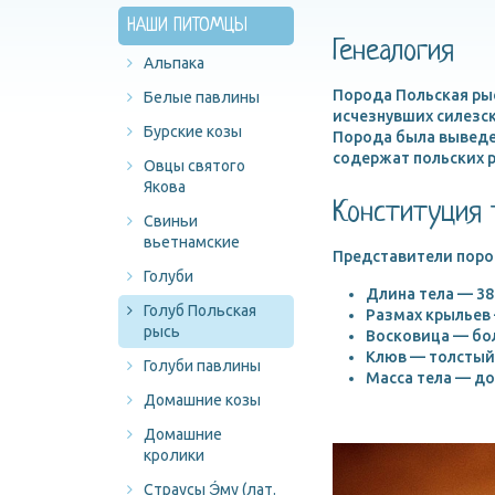
НАШИ ПИТОМЦЫ
Генеалогия
Альпака
Порода Польская рыс
Белые павлины
исчезнувших силезск
Бурские козы
Порода была выведен
содержат польских р
Овцы святого
Якова
Конституция 
Свиньи
вьетнамские
Представители поро
Голуби
Длина тела — 38
Голуб Польская
Размах крыльев 
рысь
Восковица — бол
Клюв — толстый
Голуби павлины
Масса тела — до 
Домашние козы
Домашние
кролики
Страусы Э́му (лат.