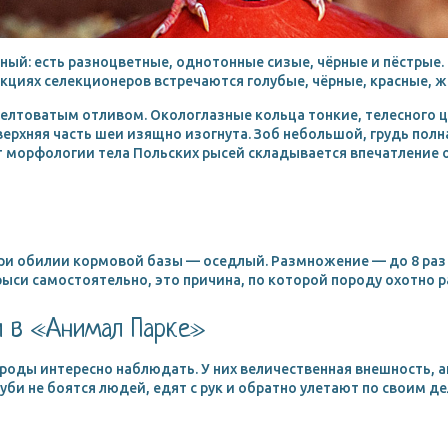
ый: есть разноцветные, однотонные сизые, чёрные и пёстрые.
кциях селекционеров встречаются голубые, чёрные, красные, 
желтоватым отливом. Окологлазные кольца тонкие, телесного 
верхняя часть шеи изящно изогнута. Зоб небольшой, грудь полн
т морфологии тела Польских рысей складывается впечатление 
ри обилии кормовой базы — оседлый. Размножение — до 8 раз в
ыси самостоятельно, это причина, по которой породу охотно р
и в «Анимал Парке»
ороды интересно наблюдать. У них величественная внешность,
луби не боятся людей, едят с рук и обратно улетают по своим д