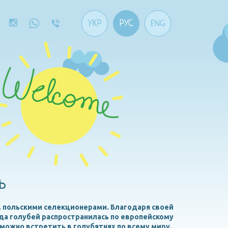
УКР
РУС
ENG
ь
в. польскими селекционерами. Благодаря своей
да голубей распространилась по европейскому
можно встретить в голубятнях по всему миру.