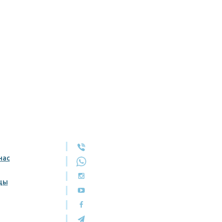
нас
цы