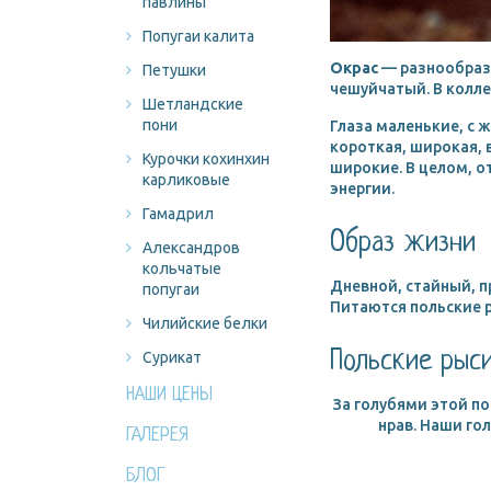
павлины
Попугаи калита
Окрас
— разнообразн
Петушки
чешуйчатый. В колле
Шетландские
пони
Глаза маленькие, с 
короткая, широкая, 
Курочки кохинхин
широкие. В целом, о
карликовые
энергии.
Гамадрил
Образ жизни
Александров
кольчатые
Дневной, стайный, п
попугаи
Питаются польские р
Чилийские белки
Польские рыс
Сурикат
НАШИ ЦЕНЫ
За голубями этой п
нрав. Наши го
ГАЛЕРЕЯ
БЛОГ