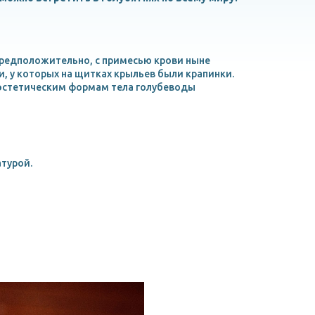
предположительно, с примесью крови ныне
, у которых на щитках крыльев были крапинки.
и эстетическим формам тела голубеводы
турой.