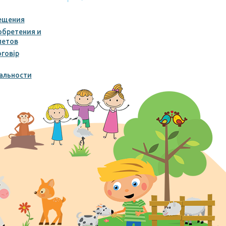
ещения
обретения и
летов
говір
альности