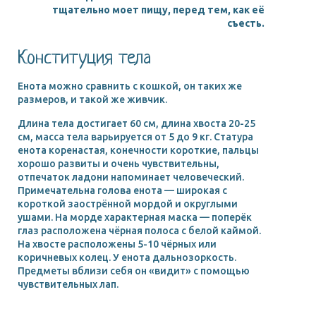
тщательно моет пищу, перед тем, как её
съесть.
Конституция тела
Енота можно сравнить с кошкой, он таких же
размеров, и такой же живчик.
Длина тела достигает 60 см, длина хвоста 20-25
см, масса тела варьируется от 5 до 9 кг. Статура
енота коренастая, конечности короткие, пальцы
хорошо развиты и очень чувствительны,
отпечаток ладони напоминает человеческий.
Примечательна голова енота — широкая с
короткой заострённой мордой и округлыми
ушами. На морде характерная маска — поперёк
глаз расположена чёрная полоса с белой каймой.
На хвосте расположены 5-10 чёрных или
коричневых колец. У енота дальнозоркость.
Предметы вблизи себя он «видит» с помощью
чувствительных лап.