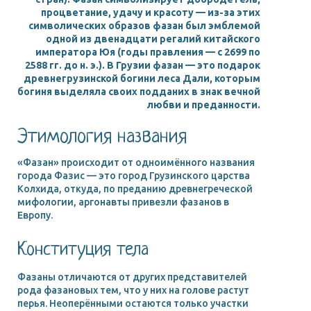
процветание, удачу и красоту — из-за этих
символических образов фазан был эмблемой
одной из двенадцати регалий китайского
императора Юя (годы правления — с 2699 по
2588 гг. до н. э.). В Грузии фазан — это подарок
древнегрузинской богини леса Дали, которым
богиня выделяла своих подданих в знак вечной
любви и преданности.
Этимология названия
«Фазан» происходит от одноимённого названия
города Фазис — это город Грузинского царства
Колхида, откуда, по преданию древнегреческой
мифологии, аргонавты привезли фазанов в
Европу.
Конституция тела
Фазаны отличаются от других представителей
рода фазановых тем, что у них на голове растут
перья. Неоперёнными остаются только участки