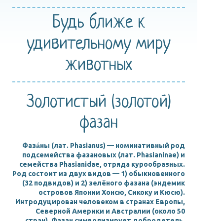
Будь ближе
к
удивительному
миру
животных
Золотистый (золотой)
фазан
Фаза́ны (лат. Phasianus) — номинативный род
подсемейства фазановых (лат. Phasianinae) и
семейства Phasianidae, отряда курообразных.
Род состоит из двух видов — 1) обыкновенного
(32 подвидов) и 2) зелёного фазана (эндемик
островов Японии Хонсю, Сикоку и Кюсю).
Интродуцирован человеком в странах Европы,
Северной Америки и Австралии (около 50
стран). Фазан символизирует добродетель,