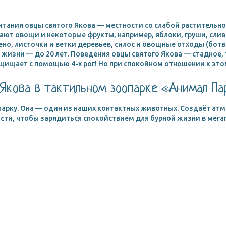
тания овцы святого Якова — местности со слабой растительно
ют овощи и некоторые фрукты, например, яблоки, груши, сливы
сено, листочки и ветки деревьев, силос и овощные отходы (ботв
жизни — до 20 лет. Поведения овцы святого Якова — стадное,
щищает с помощью 4-х рог! Но при спокойном отношении к этому
 Якова в тактильном зоопарке «Анимал Па
 парку. Она — один из наших контактных животных. Создаёт атм
ости, чтобы зарядиться спокойствием для бурной жизни в мега