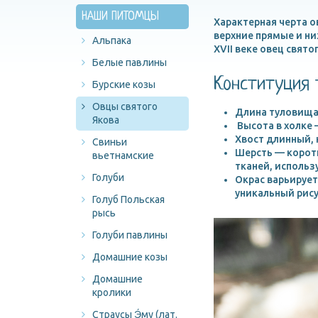
НАШИ ПИТОМЦЫ
Характерная черта ов
верхние прямые и ни
Альпака
XVII веке овец свят
Белые павлины
Конституция 
Бурские козы
Овцы святого
Длина туловища
Якова
Высота в холке 
Хвост длинный, 
Свиньи
Шерсть — коротк
вьетнамские
тканей, использ
Голуби
Окрас варьирует
уникальный рису
Голуб Польская
рысь
Голуби павлины
Домашние козы
Домашние
кролики
Страусы Э́му (лат.