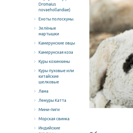
Dromaius
novaehollandiae)
Еноты полоскуны.
Зелёные
мартышки
Камерунские овцы
Камерунская коза
Куры кохинхины
Куры пуховые или
китайские
шелковые
Лама
Лемуры Катта
Мини-пиги
Морская свинка
Индийские