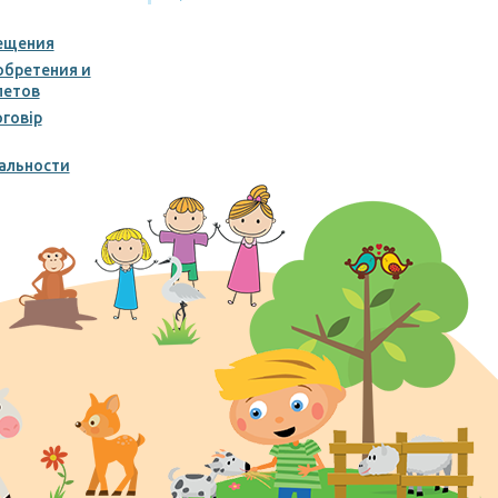
ещения
обретения и
летов
говір
альности