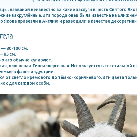
цы, названой неизвестно за какие заслуги в честь Святого Якова
жние закруглённые. Эта порода овец была известна на Ближнем 
ого Якова привезли в Англию и разводили в качестве декоратив
тела
 — 80-100 см.
— 85 см.
но его обычно купируют.
ая, плюшевая. Гипоаллергенная. Используется в текстильной
уемые в фэшн-индустрии.
ся от светло кремового до тёмно-коричневого. Эти цвета тол
нок для каждой особи.