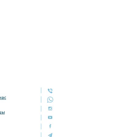
нас
цы