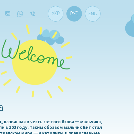
УКР
РУС
ENG
а
, названная в честь святого Якова — мальчика,
ли в 303 году. Таким образом мальчик Вит стал
тианском мире — и католики, и православные.