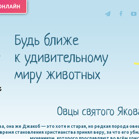
 ОНЛАЙН
Будь ближе
к удивительному
миру животных
Овцы святого Яков
а, она же Джакоб — это хотя и старая, но редкая порода овец
время становления христианства принял веру, за что его уби
мучеником, которого прославляют во всём хрис