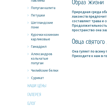
павлины
Образ жизни
Попугаи калита
Природная среда оби
Петушки
лакомств предпочита
составляет трава и 
Шетландские
Продолжительность 
пони
пространство она за
Курочки кохинхин
карликовые
Овца святого
Гамадрил
Она гуляет по всему
Александров
Приходите к нам в г
кольчатые
попугаи
Чилийские белки
Сурикат
НАШИ ЦЕНЫ
ГАЛЕРЕЯ
БЛОГ