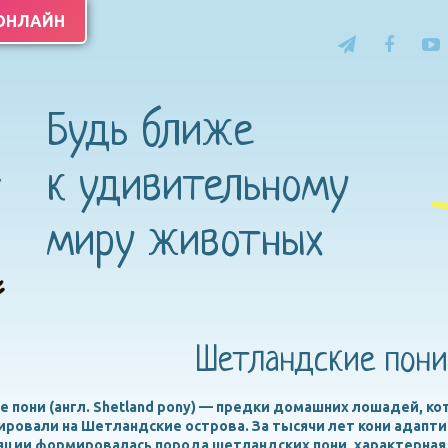
 ОНЛАЙН
Будь ближе
к удивительному
миру животных
Шетландские пони
 пони (англ. Shetland pony) — предки домашних лошадей, ко
ровали на Шетландские острова. За тысячи лет кони адапт
яции формировалась порода шетландских пони, характерная