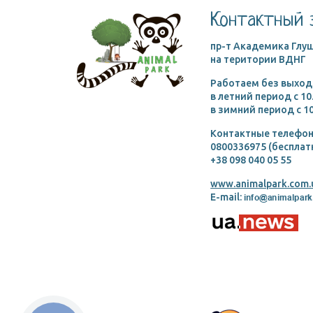
Контактный 
пр-т Академика Глуш
на територии ВДНГ
Работаем без выход
в летний период c 10
в зимний период c 10
Контактные телефон
0800336975 (бесплат
+38 098 040 05 55
www.animalpark.com.
E-mail: