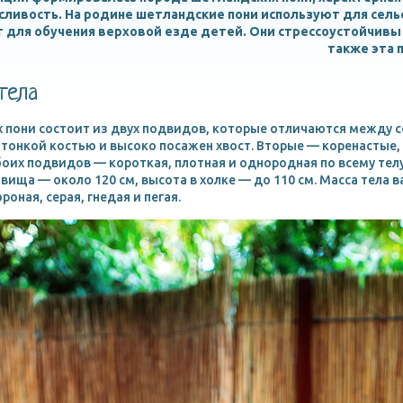
сливость. На родине шетландские пони используют для сел
 для обучения верховой езде детей. Они стрессоустойчивы 
также эта 
тела
 пони состоит из двух подвидов, которые отличаются между 
тонкой костью и высоко посажен хвост. Вторые — коренастые
оих подвидов — короткая, плотная и однородная по всему телу,
ища — около 120 см, высота в холке — до 110 см. Масса тела ва
оная, серая, гнедая и пегая.