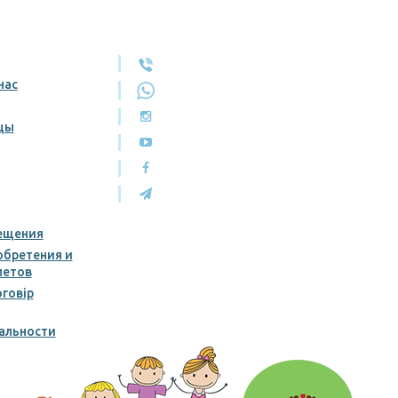
нас
цы
ещения
обретения и
летов
говір
альности