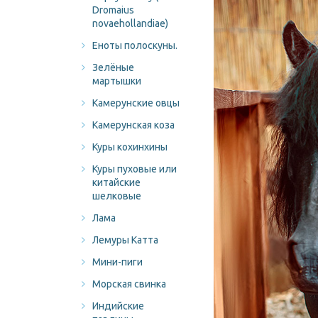
Dromaius
novaehollandiae)
Еноты полоскуны.
Зелёные
мартышки
Камерунские овцы
Камерунская коза
Куры кохинхины
Куры пуховые или
китайские
шелковые
Лама
Лемуры Катта
Мини-пиги
Морская свинка
Индийские