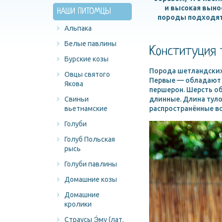
и высокая выно
НАШИ ПИТОМЦЫ
породы подходят
Альпака
Белые павлины
Конституция 
Бурские козы
Порода шетландских
Овцы святого
Первые — обладают 
Якова
першерон. Шерсть об
Свиньи
длинные. Длина тулов
вьетнамские
распространённые вор
Голуби
Голуб Польская
рысь
Голуби павлины
Домашние козы
Домашние
кролики
Страусы Э́му (лат.