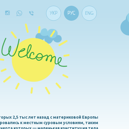
УКР
РУС
ENG
торых 2,5 тыс лет назад с материковой Европы
ировались к местным суровым условиям, таким
 черта которых — маленькая конституция тела