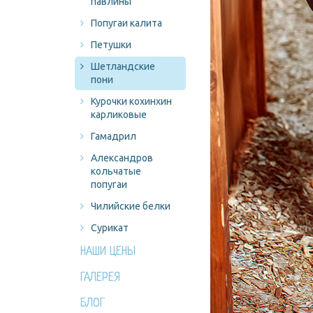
павлины
Попугаи калита
Петушки
Шетландские
пони
Курочки кохинхин
карликовые
Гамадрил
Александров
кольчатые
попугаи
Чилийские белки
Сурикат
НАШИ ЦЕНЫ
ГАЛЕРЕЯ
БЛОГ