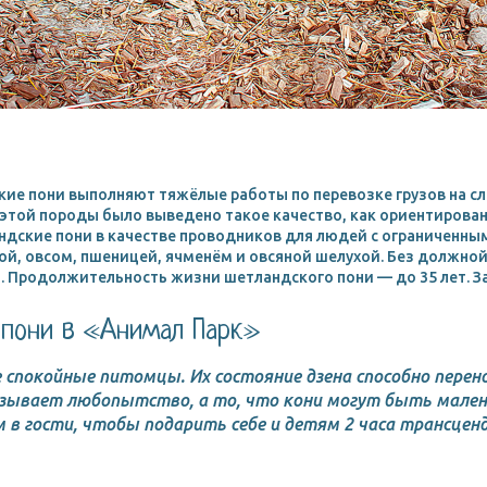
ие пони выполняют тяжёлые работы по перевозке грузов на сл
 этой породы было выведено такое качество, как ориентирован
дские пони в качестве проводников для людей с ограниченны
ой, овсом, пшеницей, ячменём и овсяной шелухой. Без должно
. Продолжительность жизни шетландского пони — до 35 лет. З
пони в «Анимал Парк»
 спокойные питомцы. Их состояние дзена способно пере
ызывает любопытство, а то, что кони могут быть мален
 в гости, чтобы подарить себе и детям 2 часа трансцен