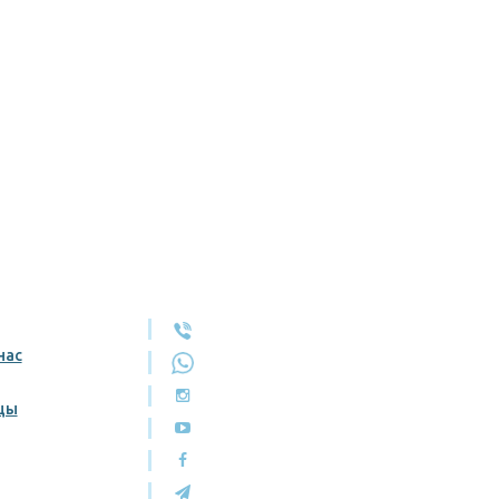
нас
цы