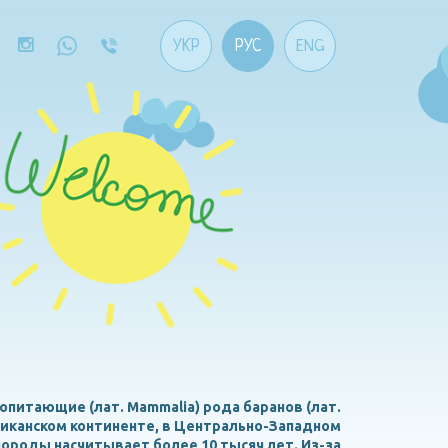
УКР
РУС
ENG
ы
екопитающие (лат. Mammalia) рода баранов (лат.
фриканском континенте, в Центрально-Западном
породы насчитывает более 10 тысяч лет. Из-за