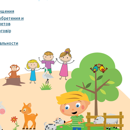
ещения
обретения и
летов
говір
альности