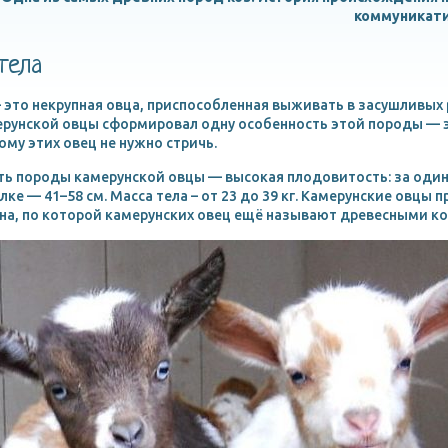
коммуникати
тела
это некрупная овца, приспособленная выживать в засушливых 
рунской овцы сформировал одну особенность этой породы — э
ому этих овец не нужно стричь.
ть породы камерунской овцы — высокая плодовитость: за один
олке — 41–58 см. Масса тела – от 23 до 39 кг. Камерунские овцы
ина, по которой камерунских овец ещё называют древесными к