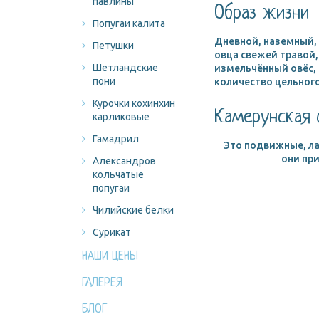
павлины
Образ жизни
Попугаи калита
Дневной, наземный, 
Петушки
овца свежей травой,
Шетландские
измельчённый овёс,
пони
количество цельного
Курочки кохинхин
Камерунская 
карликовые
Гамадрил
Это подвижные, л
они пр
Александров
кольчатые
попугаи
Чилийские белки
Сурикат
НАШИ ЦЕНЫ
ГАЛЕРЕЯ
БЛОГ