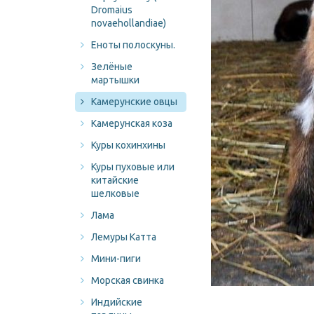
Dromaius
novaehollandiae)
Еноты полоскуны.
Зелёные
мартышки
Камерунские овцы
Камерунская коза
Куры кохинхины
Куры пуховые или
китайские
шелковые
Лама
Лемуры Катта
Мини-пиги
Морская свинка
Индийские