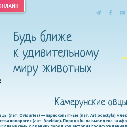
 ОНЛАЙН
Будь ближе
к удивительному
миру животных
Камерунские овц
цы (лат. Ovis aries) — парнокопытные (лат. Artiodactyla) мл
йства полорогих (лат. Bovidae). Порода была выведена на а
. Одна из самых древних пород коз. История происхождения 