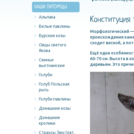
НАШИ ПИТОМЦЫ
Альпака
Конституция 
Белые павлины
Морфологический — 
Бурские козы
происхождения каме
сходит весной, а пот
Овцы святого
Якова
Ещё одна особеннос
60-70 см. Высота в х
Свиньи
деревьям. Это прич
вьетнамские
Голуби
Голуб Польская
рысь
Голуби павлины
Домашние козы
Домашние
кролики
Страусы Э́му (лат.