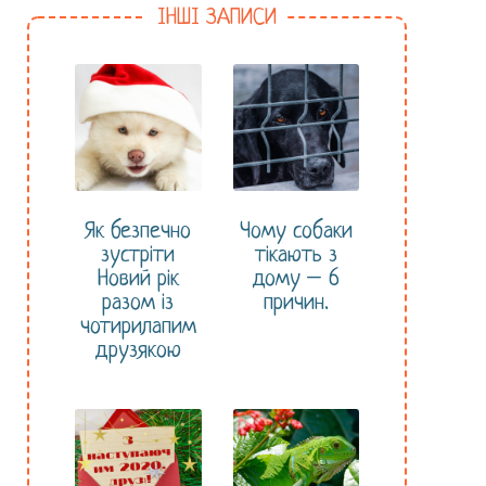
ІНШІ ЗАПИСИ
Як безпечно
Чому собаки
зустріти
тікають з
Новий рік
дому – 6
разом із
причин.
чотирилапим
друзякою