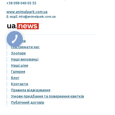
+38 098 040 05 55
www.animalpark.com.ua
E-mail:
КНОПКА
Головна
ЗВ'ЯЗКУ
Підтримати нас
Зоопарк
Наші вихованці
Наші ціни
Галерея
Блог
Контакти
Правила відвідування
Умови придбання та повернення квитків
Публічний договір
Політика конфіденційності