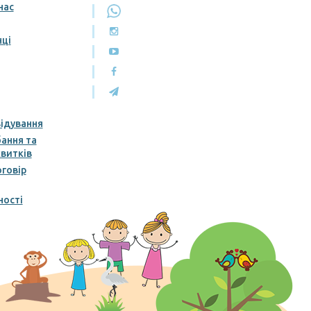
нас
нці
відування
ання та
витків
говір
ності