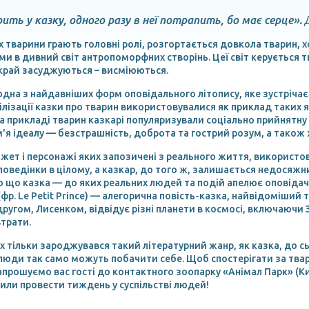
ить у казку, одного разу в неї потрапить, бо має серце».
 тварини грають головні ролі, розгортається довкола тварин, х
и в дивний світ антропоморфних створінь. Цеї світ керується т
край засуджуються – висміюються.
дна з найдавніших форм оповідального літопису, яке зустрічається
вілізації казки про тварин використовувалися як приклад таких
а прикладі тварин казкарі популяризували соціально прийнятну 
м'я ідеалу — безстрашність, доброта та гострий розум, а тако
жет і персонажі яких запозичені з реального життя, використов
поведінки в цілому, а казкар, до того ж, залишається недосяжн
о що казка — до яких реальних людей та подій апелює оповіда
(фр. Le Petit Prince) — алегорична повість-казка, найвідоміший 
другом, Лисенком, відвідує різні планети в космосі, включаючи
втрати.
их тільки зароджувався такий літературний жанр, як казка, до сь
юди так само можуть побачити себе. Щоб спостерігати за твар
апрошуємо вас гості до контактного зоопарку «Анімал Парк» (Киї
сили провести тиждень у суспільстві людей!