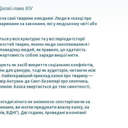
Далай-лама XIV
оча самі тварини олюднені. Люди в «казці про
варинами за законами, які у людському світі або
 у всіх культурах та у всі періоди історії
 якостей тварин, якими люди захоплювалися і
поведінку людей, як правило, це здатність
ж жертовність собою заради вищої мети.
ують як засіб викриття соціальних конфліктів,
им для цензури, тоді як аудиторія, читаючи між
ч. Найяскравіший приклад казки про тварину —
твір Антуана-де Сент-Екзюпері про хлопчика,
 Землю. Казка звертається до тем самотності,
огодні нічого не змінилося: спостерігаючи за
инами, ви могли придумати власну казку, на
в, ВДНГ). Дві години, проведені в компанії