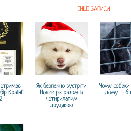
ІНШІ ЗАПИСИ
k отримав
Як безпечно зустріти
Чому собаки 
бір Країні"
Новий рік разом із
дому – 6 
2
чотирилапим
друзякою