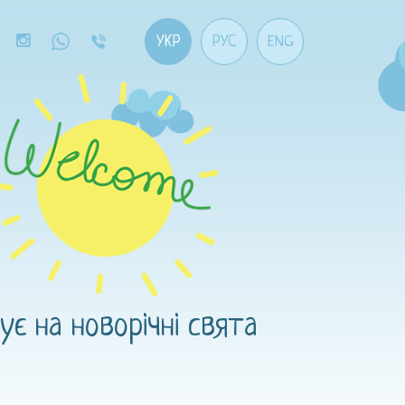
УКР
РУС
ENG
є на новорічні свята