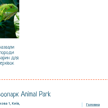
назвали
 породи
варин для
ерхівок
оопарк Animal Park
ова 1, Київ,
Головна