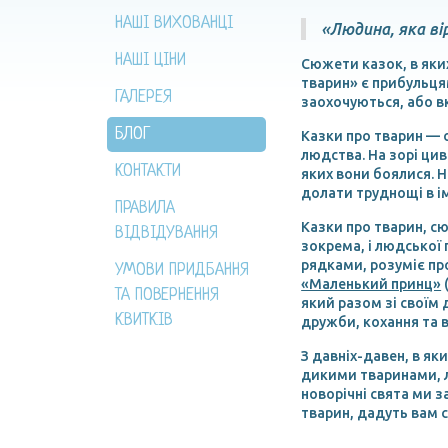
НАШІ ВИХОВАНЦІ
«Людина, яка вір
НАШІ ЦІНИ
Сюжети казок, в яких
тварин» є прибульцям
ГАЛЕРЕЯ
заохочуються, або в
БЛОГ
Казки про тварин — о
людства. На зорі ци
КОНТАКТИ
яких вони боялися. Н
долати труднощі в і
ПРАВИЛА
Казки про тварин, сю
ВІДВІДУВАННЯ
зокрема, і людської 
рядками, розуміє пр
УМОВИ ПРИДБАННЯ
«Маленький принц»
ТА ПОВЕРНЕННЯ
який разом зі своїм 
КВИТКІВ
дружби, кохання та 
З давніх-давен, в як
дикими тваринами, л
новорічні свята ми з
тварин, дадуть вам 