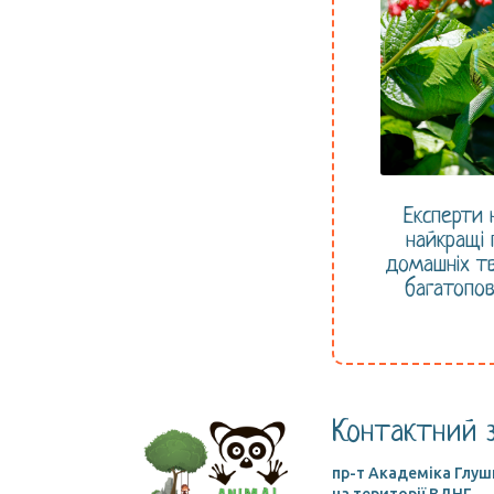
Експерти 
найкращі
домашніх т
багатопов
Контактний з
пр-т Академіка Глушк
на території ВДНГ