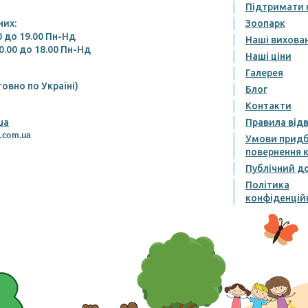
Підтримати 
них:
Зоопарк
00 до 19.00 Пн-Нд
Наші вихова
0.00 до 18.00 Пн-Нд
Наші ціни
Галерея
овно по Україні)
Блог
Контакти
ua
Правила від
Умови придб
повернення к
Публічний до
Політика
конфіденцій