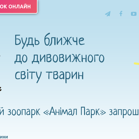
ТОК ОНЛАЙН
Будь ближче
до дивовижного
світу тварин
 зоопарк «Анімал Парк» запрошу
лини