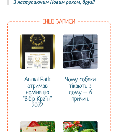
З наступаючим Новим роком, друзі!
ІНШІ ЗАПИСИ
Animal Park
Чому собаки
отримав
тікають з
номінацію
дому – 6
"Вібір Країні"
причин.
2022