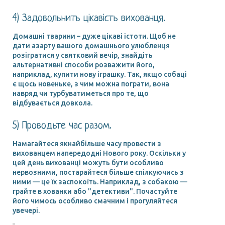
4) Задовольнить цікавість вихованця.
Домашні тварини – дуже цікаві істоти. Щоб не
дати азарту вашого домашнього улюбленця
розігратися у святковий вечір, знайдіть
альтернативні способи розважити його,
наприклад, купити нову іграшку. Так, якщо собаці
є щось новеньке, з чим можна пограти, вона
навряд чи турбуватиметься про те, що
відбувається довкола.
5) Проводьте час разом.
Намагайтеся якнайбільше часу провести з
вихованцем напередодні Нового року. Оскільки у
цей день вихованці можуть бути особливо
нервозними, постарайтеся більше спілкуючись з
ними — це їх заспокоїть. Наприклад, з собакою —
грайте в хованки або "детективи". Почастуйте
його чимось особливо смачним і прогуляйтеся
увечері.