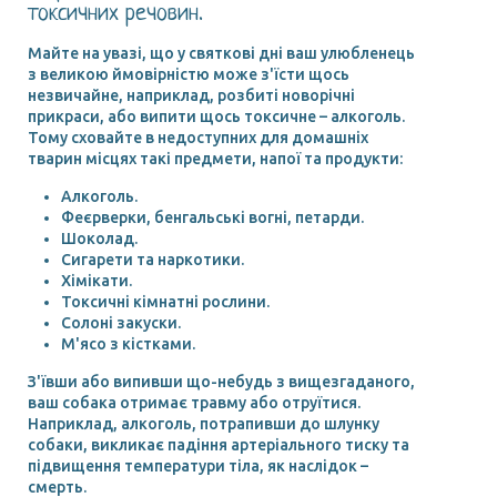
токсичних речовин.
Майте на увазі, що у святкові дні ваш улюбленець
з великою ймовірністю може з'їсти щось
незвичайне, наприклад, розбиті новорічні
прикраси, або випити щось токсичне – алкоголь.
Тому сховайте в недоступних для домашніх
тварин місцях такі предмети, напої та продукти:
Алкоголь.
Феєрверки, бенгальські вогні, петарди.
Шоколад.
Сигарети та наркотики.
Хімікати.
Токсичні кімнатні рослини.
Солоні закуски.
М'ясо з кістками.
З'ївши або випивши що-небудь з вищезгаданого,
ваш собака отримає травму або отруїтися.
Наприклад, алкоголь, потрапивши до шлунку
собаки, викликає падіння артеріального тиску та
підвищення температури тіла, як наслідок –
смерть.