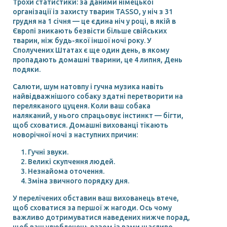
Трохи статистики: за даними німецької
організації із захисту тварин TASSO, у ніч з 31
грудня на 1 січня — це єдина ніч у році, в якій в
Європі зникають безвісти більше свійських
тварин, ніж будь-якої іншої ночі року. У
Сполучених Штатах є ще один день, в якому
пропадають домашні тварини, це 4 липня, День
подяки.
Салюти, шум натовпу і гучна музика навіть
найвідважнішого собаку здатні перетворити на
переляканого цуценя. Коли ваш собака
наляканий, у нього спрацьовує інстинкт — бігти,
щоб сховатися. Домашні вихованці тікають
новорічної ночі з наступних причин:
Гучні звуки.
Великі скупчення людей.
Незнайома оточення.
Зміна звичного порядку дня.
У перелічених обставин ваш вихованець втече,
щоб сховатися за першої ж нагоди. Ось чому
важливо дотримуватися наведених нижче порад,
щоб ваш улюбленець разом із вами щасливо