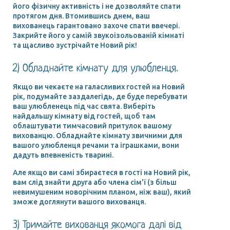
його фізичну активність і не дозволяйте спати
протягом дня. Втомившись днем, ваш
вихованець гарантовано захоче спати ввечері.
Закрийте його у самій звукоізольованій кімнаті
та щасливо зустрічайте Новий рік!
2) Обладнайте кімнату для улюбленця.
Якщо ви чекаєте на галасливих гостей на Новий
рік, подумайте заздалегідь, де буде перебувати
ваш улюбленець під час свята. Виберіть
найдальшу кімнату від гостей, щоб там
облаштувати тимчасовий притулок вашому
вихованцю. Обладнайте кімнату звичними для
вашого улюбленця речами та іграшками, вони
дадуть впевненість тварині.
Але якщо ви самі збираєтеся в гості на Новий рік,
вам слід знайти друга або члена сім'ї (з більш
невимушеним новорічним планом, ніж ваш), який
зможе доглянути вашого вихованця.
3) Тримайте вихованця якомога далі від