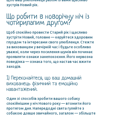
зустрів Новий рік.
Що робити в новорічну ніч із
чотирилапим другом?
Щоб спокійно провести Старий рік і щасливо
зустріти Новий, головне — керуйтеся здоровим
глуздом та інтересами свого улюбленця. Стежте
за вихованцем у вечірній час і будьте особливо
уважні, коли через посилення шумів він починає
проявляти ознаки занепокоєння. Його нервозна
поведінка — ознака того, що настав час вжити
заходів.
1) Переконайтеся, що ваш домашній
вихованець фізичний та емоційно
навантажений.
Один зі способів зробити вашого собаку
спокійнішим у ніч Нового року — втомити його
протягом дня. Напередодні свята гуляйте з
собакою довше звичайного, загалом — збільште