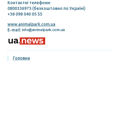
Контактні телефони:
0800336975 (безкоштовно по Україні)
+38 098 040 05 55
www.animalpark.com.ua
E-mail:
Головна
Підтримати нас
Зоопарк
Наші вихованці
Наші ціни
Галерея
Блог
Контакти
Правила відвідування
Умови придбання та повернення квитків
Публічний договір