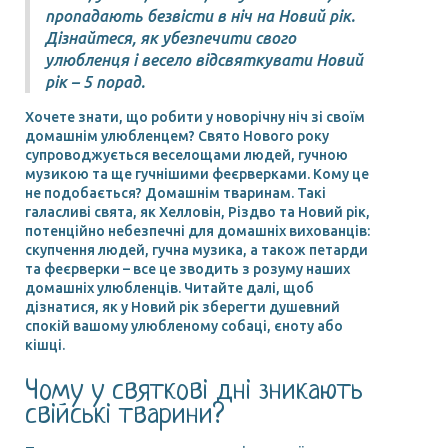
пропадають безвісти в ніч на Новий рік.
Дізнайтеся, як убезпечити свого
улюбленця і весело відсвяткувати Новий
рік – 5 порад.
Хочете знати, що робити у новорічну ніч зі своїм
домашнім улюбленцем? Свято Нового року
супроводжується веселощами людей, гучною
музикою та ще гучнішими феєрверками. Кому це
не подобається? Домашнім тваринам. Такі
галасливі свята, як Хелловін, Різдво та Новий рік,
потенційно небезпечні для домашніх вихованців:
скупчення людей, гучна музика, а також петарди
та феєрверки – все це зводить з розуму наших
домашніх улюбленців. Читайте далі, щоб
дізнатися, як у Новий рік зберегти душевний
спокій вашому улюбленому собаці, єноту або
кішці.
Чому у святкові дні зникають
свійські тварини?