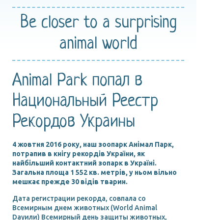
Be closer
to a surprising
animal world
Animal Park попал в
Национальный Реестр
Рекордов Украины
4 жовтня 2016 року, наш зоопарк Анімал Парк,
потрапив в кнігу рекордів України, як
найбільший контактний зопарк в Україні.
Загальна площа 1 552 кв. метрів, у ньом вільно
мешкає прежде 30 відів тварин.
Дата регистрации рекорда, совпала со
Всемирным днем животных (World Animal
Dayили) Всемирный день защиты животных,