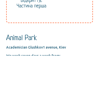
Відкриття.
Частина перша
Animal Park
Academician Glushkov1 avenue, Kiev
We work seven days a week from:
in summer from 10.00 tо 19.00 Mon-Sun
in winter from 10.00 tо 18.00 Mon-Sun
Phone:
0800336975 (free in Ukraine)
+38 098 040 05 55
www.animalpark.com.ua
E-mail: