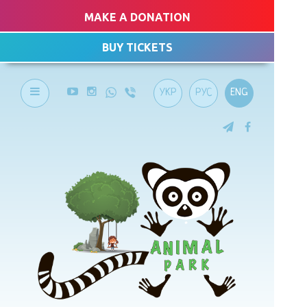
MAKE A DONATION
BUY TICKETS
УКР
РУС
ENG