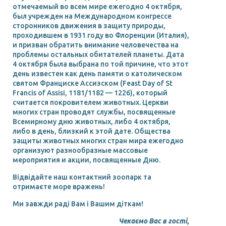
отмечаемый во всем мире ежегодно 4 октября,
был учрежден на Международном конгрессе
сторонников движения в защиту природы,
проходившем в 1931 году во Флоренции (Италия),
и призван обратить внимание человечества на
проблемы остальных обитателей планеты. Дата
4 октября была выбрана по той причине, что этот
день известен как день памяти о католическом
святом Франциске Ассизском (Feast Day of St
Francis of Assisi, 1181/1182 — 1226), который
считается покровителем животных. Церкви
многих стран проводят службы, посвященные
Всемирному дню животных, либо 4 октября,
либо в день, близкий к этой дате. Общества
защиты животных многих стран мира ежегодно
организуют разнообразные массовые
мероприятия и акции, посвященные Дню.
Відвідайте наш контактний зоопарк та
отримаєте море вражень!
Ми завжди раді Вам і Вашим діткам!
Чекаємо Вас в гості,