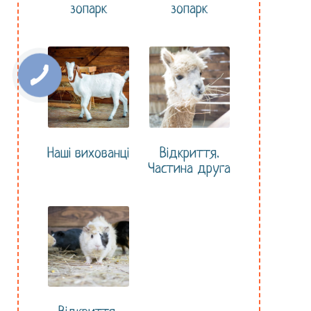
зопарк
зопарк
Наші вихованці
Відкриття.
Частина друга