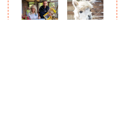
Animal Park
Відкриття.
потрапив до
Частина друга
Національного
Реєстру
Рекордів
України