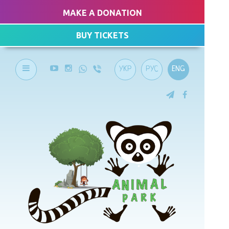
MAKE A DONATION
BUY TICKETS
УКР
РУС
ENG