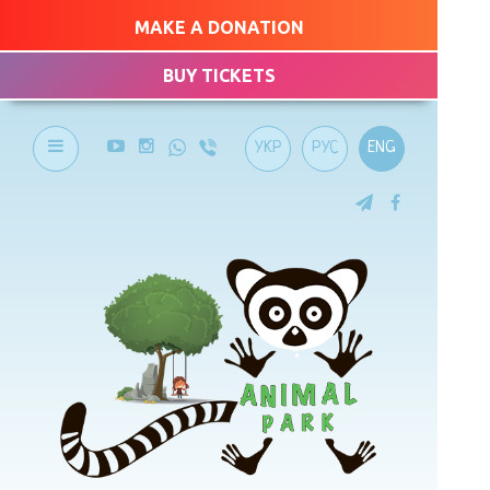
MAKE A DONATION
BUY TICKETS
УКР
РУС
ENG