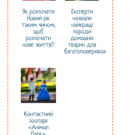
Як розпочати
Експерти
Новий рік
назвали
таким чином,
найкращі
щоб
породи
розпочати
домашніх
нове життя?
тварин для
багатоповерхівок
Контактний
зоопарк
«Анімал
Парк»