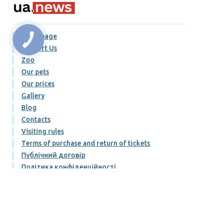
Homepage
КНОПКА
ЗВ'ЯЗКУ
Support Us
Zoo
Our pets
Our prices
Gallery
Blog
Contacts
Visiting rules
Terms of purchase and return of tickets
Публічний договір
Політика конфіденційності