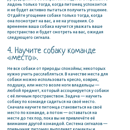
ладонь только тогда, когда питомец успокоится
и не будет активно пытаться получить угощение.
Отдайте угощение собаке только тогда, когда
она посмотрит на вас, а не на угощения. Со
временем ваша собака научится уважать ваше
пространство и будет смотреть на вас, ожидая
следующего сигнала.
4. Научите собаку команде
«место».
Не все собаки от природы спокойны; некоторых
нужно учить расслабляться. В качестве места для
собаки можно использовать кресло, коврик,
подушку, или место возле ноги владельцы —
любой предмет, который ассоциируется у собаки
с её личным пространством. Задача — научить
собаку по команде садиться на своё место.
Сначала научите питомца становиться на своё
место по команде, а потом — оставаться на
месте до тех пор, пока вы не привлечёте её
внимание другой командой. Система сигналов —
привычная: питомец выполняет команды и