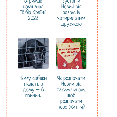
отримав
зустріти
номінацію
Новий рік
"Вібір Країні"
разом із
2022
чотирилапим
друзякою
Чому собаки
Як розпочати
тікають з
Новий рік
дому – 6
таким чином,
причин.
щоб
розпочати
нове життя?