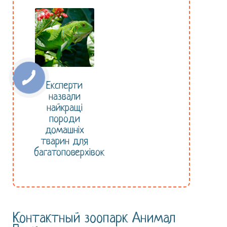
Експерти
назвали
найкращі
породи
домашніх
тварин для
багатоповерхівок
Контактный зоопарк Анимал