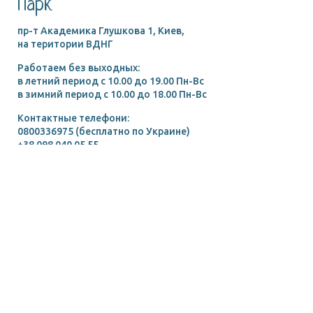
Парк
пр-т Академика Глушкова 1, Киев,
на територии ВДНГ
Работаем без выходных:
в летний период c 10.00 до 19.00 Пн-Вс
в зимний период c 10.00 до 18.00 Пн-Вс
Контактные телефони:
0800336975 (бесплатно по Украине)
+38 098 040 05 55
www.animalpark.com.ua
E-mail:
Главная
Підтримати нас
Зоопарк
Наши питомцы