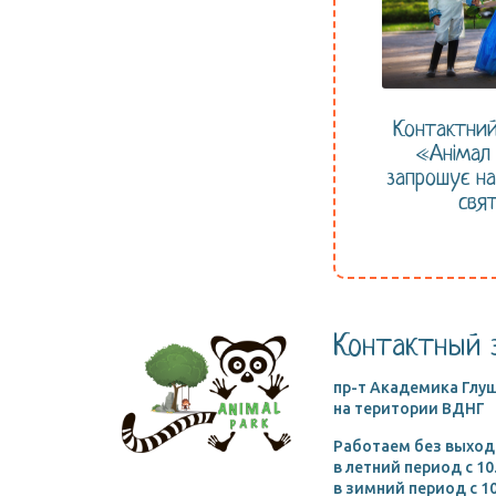
Контактний
«Анімал
запрошує на
свя
Контактный 
пр-т Академика Глуш
на територии ВДНГ
Работаем без выход
в летний период c 10
в зимний период c 10