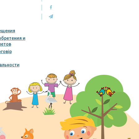
ещения
обретения и
летов
говір
альности