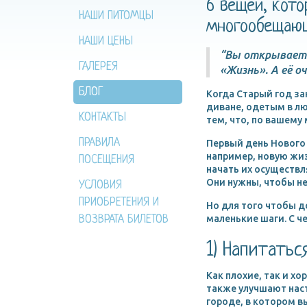
6 вещей, кот
НАШИ ПИТОМЦЫ
многообещающ
НАШИ ЦЕНЫ
“Вы открываете
ГАЛЕРЕЯ
«Жизнь». А её о
БЛОГ
Когда Старый год за
диване, одетым в л
КОНТАКТЫ
тем, что, по вашему
ПРАВИЛА
Первый день Нового 
например, новую жиз
ПОСЕЩЕНИЯ
начать их осуществл
Они нужны, чтобы не
УСЛОВИЯ
ПРИОБРЕТЕНИЯ И
Но для того чтобы 
ВОЗВРАТА БИЛЕТОВ
маленькие шаги. С ч
1) Напитать
Как плохие, так и х
также улучшают наст
городе, в котором в