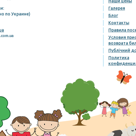
Наши цены
и:
Галерея
но по Украине)
Блог
Контакты
ua
Правила пос
Условия при
возврата би
Публічний до
Политика
конфиденци