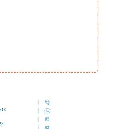
нас
цы