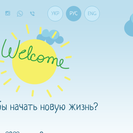
УКР
РУС
ENG
бы начать новую жизнь?