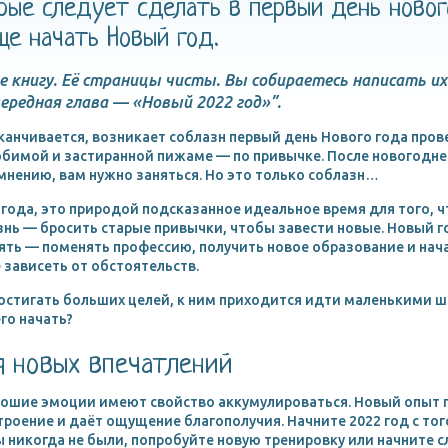
орые следует сделать в первый день новог
е начать Новый год.
 книгу. Её страницы чисты. Вы собираетесь написать их
чередная глава — «Новый 2022 год»”.
канчивается, возникает соблазн первый день Нового года пров
юбимой и застиранной пижаме — по привычке. После новогодн
 мнению, вам нужно заняться. Но это только соблазн…
года, это природой подсказанное идеальное время для того, ч
нь — бросить старые привычки, чтобы завести новые. Новый го
ять — поменять профессию, получить новое образование и нач
 зависеть от обстоятельств.
достигать больших целей, к ним приходится идти маленькими 
его начать?
ся новых впечатлений
орошие эмоции имеют свойство аккумулироваться. Новый опыт 
роение и даёт ощущение благополучия. Начните 2022 год с тог
ы никогда не были, попробуйте новую тренировку или начните 