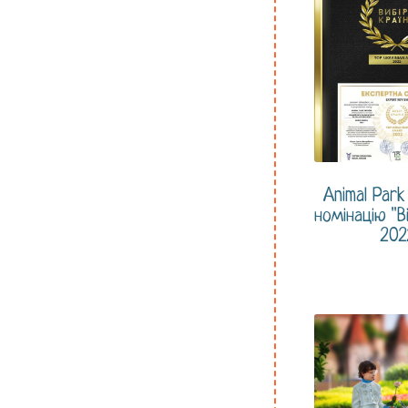
Animal Par
номінацію "Ві
202