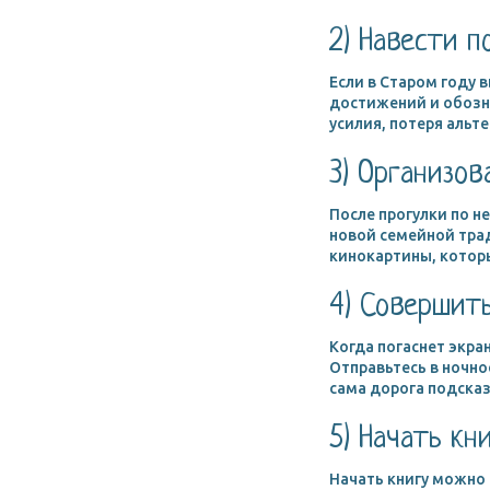
2) Навести п
Если в Старом году 
достижений и обозна
усилия, потеря альт
3) Организо
После прогулки по н
новой семейной тра
кинокартины, котор
4) Совершит
Когда погаснет экра
Отправьтесь в ночно
сама дорога подсказ
5) Начать кн
Начать книгу можно 