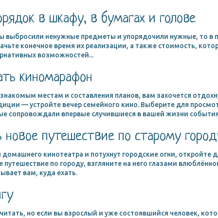
орядок в шкафу, в бумагах и голове
вы выбросили ненужные предметы и упорядочили нужные, то в п
чьте конечное время их реализации, а также стоимость, котор
ернативных возможностей...
вать киномарафон
езнакомым местам и составления планов, вам захочется отдохн
диции — устройте вечер семейного кино. Выберите для просм
ые сопровождали впервые случившиеся в вашей жизни события
ь новое путешествие по старому город
н домашнего кинотеатра и потухнут городские огни, откройте д
е путешествие по городу, взгляните на него глазами влюблённог
ывает вам, куда ехать.
игу
читать, но если вы взрослый и уже состоявшийся человек, кото