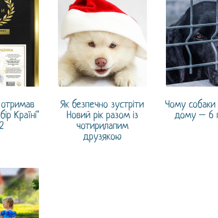
k отримав
Як безпечно зустріти
Чому собаки 
бір Країні"
Новий рік разом із
дому – 6 
2
чотирилапим
друзякою