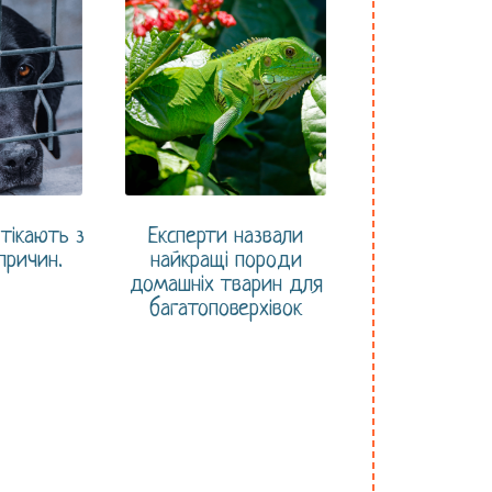
тікають з
Експерти назвали
причин.
найкращі породи
домашніх тварин для
багатоповерхівок