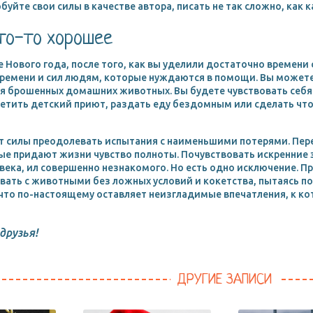
буйте свои силы в качестве автора, писать не так сложно, как к
что-то хорошее
е Нового года, после того, как вы уделили достаточно времени 
времени и сил людям, которые нуждаются в помощи. Вы можете
я брошенных домашних животных. Вы будете чувствовать себя 
етить детский приют, раздать еду бездомным или сделать что-
 силы преодолевать испытания с наименьшими потерями. Пере
е придают жизни чувство полноты. Почувствовать искренние э
века, ил совершенно незнакомого. Но есть одно исключение. П
ать с животными без ложных условий и кокетства, пытаясь по
 что по-настоящему оставляет неизгладимые впечатления, к к
друзья!
ДРУГИЕ ЗАПИСИ