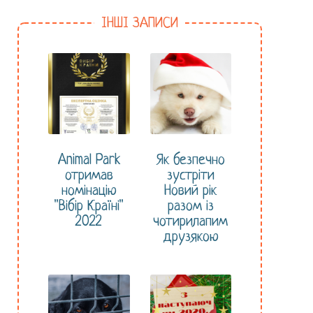
ІНШІ ЗАПИСИ
Animal Park
Як безпечно
отримав
зустріти
номінацію
Новий рік
"Вібір Країні"
разом із
2022
чотирилапим
друзякою