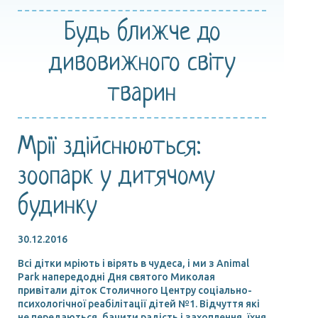
Будь ближче
до
дивовижного
світу
тварин
Мрії здійснюються:
зоопарк у дитячому
будинку
30.12.2016
Всі дітки мріють і вірять в чудеса, і ми з Animal
Park напередодні Дня святого Миколая
привітали діток Столичного Центру соціально-
психологічної реабілітації дітей №1. Відчуття які
не передаються, бачити радість і захоплення, їхня