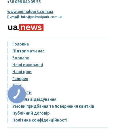
+38 098 040 05 55
www.animalpark.com.ua
E-mail:
Головна
Підтримати нас
Зоопарк
Наші вихованці
Наші ціни
Галерея
Блог
Контакти
КНОПКА
ЗВ'ЯЗКУ
Правила відвідування
Умови придбання та повернення квитків
Публічний договір
Політика конфіденційності